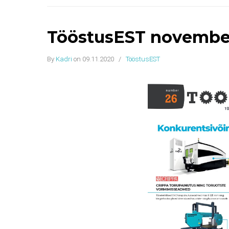
TööstusEST novembe
By
Kadri
on 09.11.2020
/
TööstusEST