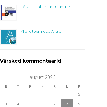
TA vajaduste kaardistamine
...
Klienditeenindaja A ja O
...
Värsked kommentaarid
august 2026
E
T
K
N
R
L
P
1
2
3
4
5
6
7
8
9