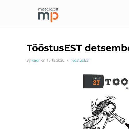
TööstusEST detsemb
By
Kadri
on 15.12.2020
/
TööstusEST