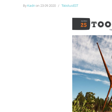
By
Kadri
on 23.09.2020
/
TööstusEST