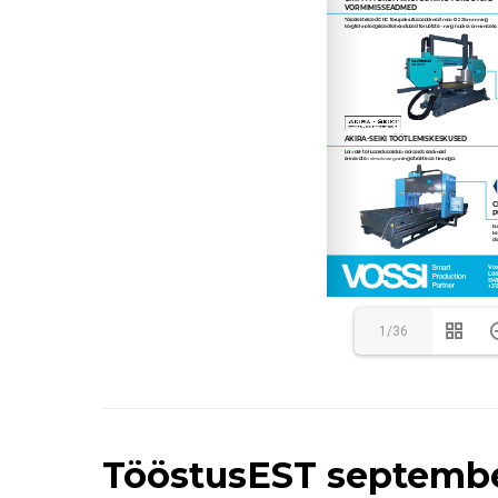
1/36
TööstusEST septemb